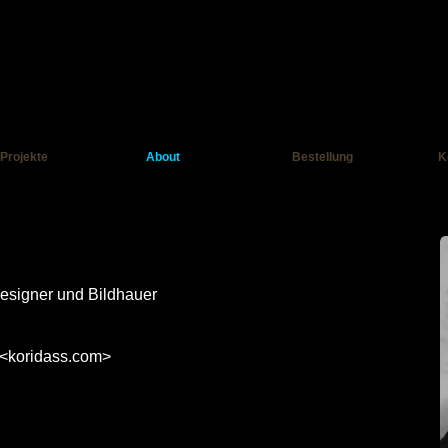
Projekte
About
Bestellung
K
-Designer und Bildhauer
 <
koridass.com
>